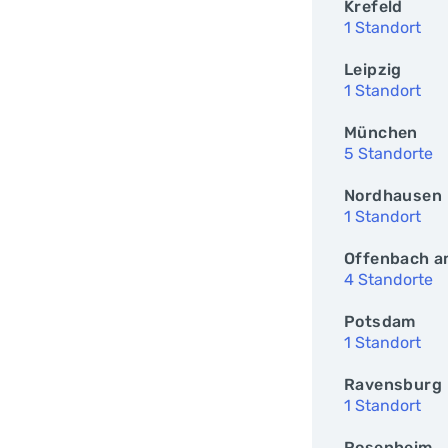
Krefeld
1 Standort
Leipzig
1 Standort
München
5 Standorte
Nordhausen
1 Standort
Offenbach a
4 Standorte
Potsdam
1 Standort
Ravensburg
1 Standort
Rosenheim