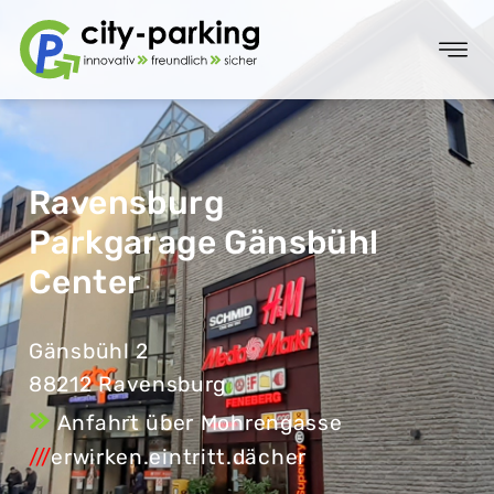
Ravensburg
Parkgarage Gänsbühl
Center
Gänsbühl 2
88212 Ravensburg
Anfahrt über Mohrengasse
///
erwirken.eintritt.dächer