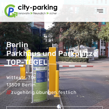
Berlin
Parkhaus und Parkplätze
TOP-TEGEL
Wittestr. 30i
13509 Berlin
///
zugehörig.übungen.festlich